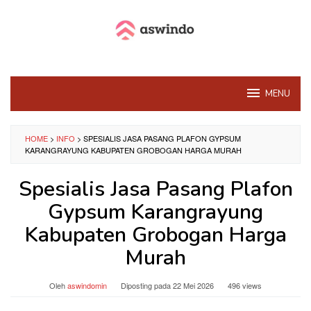
Loncat
ke
konten
MENU
HOME
>
INFO
>
SPESIALIS JASA PASANG PLAFON GYPSUM
KARANGRAYUNG KABUPATEN GROBOGAN HARGA MURAH
Spesialis Jasa Pasang Plafon
Gypsum Karangrayung
Kabupaten Grobogan Harga
Murah
Oleh
aswindomin
Diposting pada
22 Mei 2026
496 views