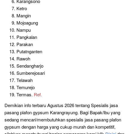
Karangsono
Ketro
Mangin
Mojoagung
Nampu
Pangkalan
Parakan
Putatnganten
Rawoh
Sendangharjo
Sumberejosari
Telawah
Temurejo
Termas.
Ref.
Demikian info terbaru Agustus 2026 tentang Spesialis jasa
pasang plafon gypsum Karangrayung. Bagi Bapak/Ibu yang
sedang mencari/membutuhkan spesialis jasa pasang plafon
gypsum dengan harga yang cukup murah dan kompetitif,
silahkan menghubungi bagian pemasaran kami klik
Disini
dan