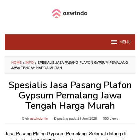
Loncat
ke
konten
MENU
HOME
>
INFO
>
SPESIALIS JASA PASANG PLAFON GYPSUM PEMALANG
JAWA TENGAH HARGA MURAH
Spesialis Jasa Pasang Plafon
Gypsum Pemalang Jawa
Tengah Harga Murah
Oleh
aswindomin
Diposting pada
21 Juni 2026
555 views
Jasa Pasang Plafon Gypsum Pemalang. Selamat datang di