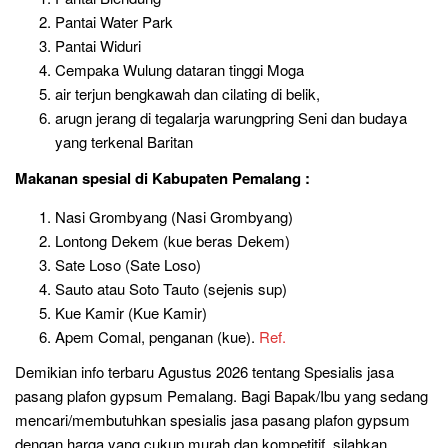
Pantai Water Park
Pantai Widuri
Cempaka Wulung dataran tinggi Moga
air terjun bengkawah dan cilating di belik,
arugn jerang di tegalarja warungpring Seni dan budaya
yang terkenal Baritan
Makanan spesial
di Kabupaten Pemalang :
Nasi Grombyang (Nasi Grombyang)
Lontong Dekem (kue beras Dekem)
Sate Loso (Sate Loso)
Sauto atau Soto Tauto (sejenis sup)
Kue Kamir (Kue Kamir)
Apem Comal, penganan (kue).
Ref.
Demikian info terbaru Agustus 2026 tentang Spesialis jasa
pasang plafon gypsum Pemalang. Bagi Bapak/Ibu yang sedang
mencari/membutuhkan spesialis jasa pasang plafon gypsum
dengan harga yang cukup murah dan kompetitif, silahkan