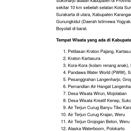
Sukoharjo adalah kabupaten di Provins
sekitar 10 km sebelah selatan Kota Su
Surakarta di utara, Kabupaten Karanga
Gunungkidul (Daerah Istimewa Yogyakar
Boyolali di barat.
Tempat Wisata yang ada di Kabupate
Petilasan Kraton Pajang, Kartasu
Kraton Kartasura
Kora-Kora (kolam renang anak), 
Pandawa Water World (PWW), So
Pesanggrahan Langenharjo, Gro
Pemandian Air Hangat Langenhar
Desa Wisata Wirun, Mojolaban
Desa Wisata Kreatif Kenep, Suko
Air Terjun Curug Banyu Tibo Ka
Air Terjun Curug Krajan, Weru
Air Terjun Grojogan Beton, Weru
Alaska Waterboom, Polokarto