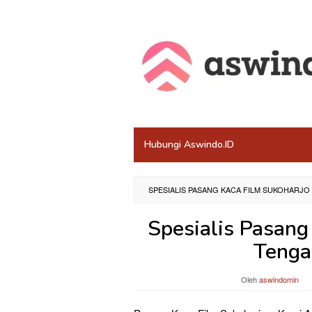
Loncat
ke
konten
Hubungi Aswindo.ID
SPESIALIS PASANG KACA FILM SUKOHARJ
Spesialis Pasang
Tenga
Oleh
aswindomin