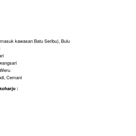
 masuk kawasan Batu Seribu), Bulu
u
ri
wangsari
 Weru
di, Cemani
koharjo :