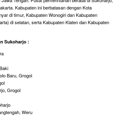
i Jawa Tengah. Pusat pemerintahan berada di Sukoharjo,
rakarta. Kabupaten ini berbatasan dengan Kota
nyar di timur, Kabupaten Wonogiri dan Kabupaten
ta) di selatan, serta Kabupaten Klaten dan Kabupaten
n Sukoharjo :
ra
Baki
lo Baru, Grogol
gol
jo, Grogol
harjo
rangtengah, Weru