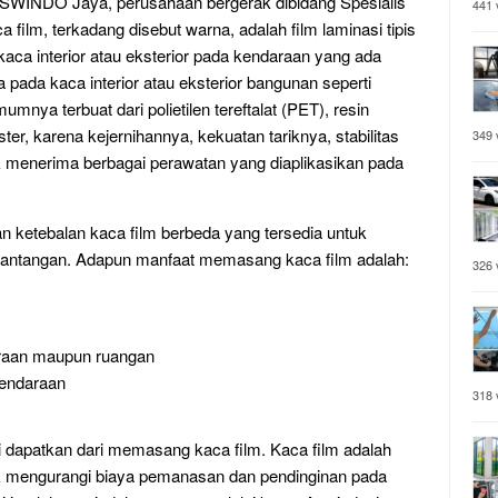
SWINDO Jaya, perusahaan bergerak dibidang Spesialis
441 
film, terkadang disebut warna, adalah film laminasi tipis
ca interior atau eksterior pada kendaraan yang ada
 pada kaca interior atau eksterior bangunan seperti
mnya terbuat dari polietilen tereftalat (PET), resin
ster, karena kejernihannya, kekuatan tariknya, stabilitas
349 
menerima berbagai perawatan yang diaplikasikan pada
n ketebalan kaca film berbeda yang tersedia untuk
tantangan. Adapun manfaat memasang kaca film adalah:
326 
raan maupun ruangan
endaraan
318 
 dapatkan dari memasang kaca film. Kaca film adalah
k mengurangi biaya pemanasan dan pendinginan pada