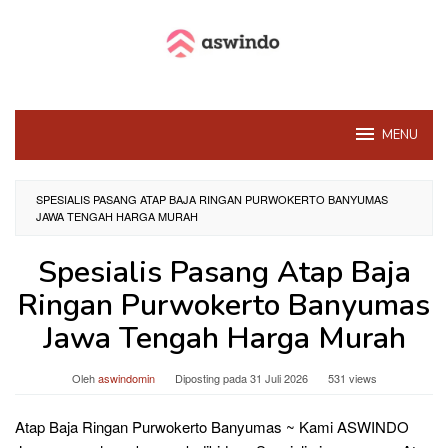
Loncat
ke
konten
MENU
SPESIALIS PASANG ATAP BAJA RINGAN PURWOKERTO BANYUMAS
JAWA TENGAH HARGA MURAH
Spesialis Pasang Atap Baja
Ringan Purwokerto Banyumas
Jawa Tengah Harga Murah
Oleh
aswindomin
Diposting pada
31 Juli 2026
531 views
Atap Baja Ringan Purwokerto Banyumas ~ Kami ASWINDO