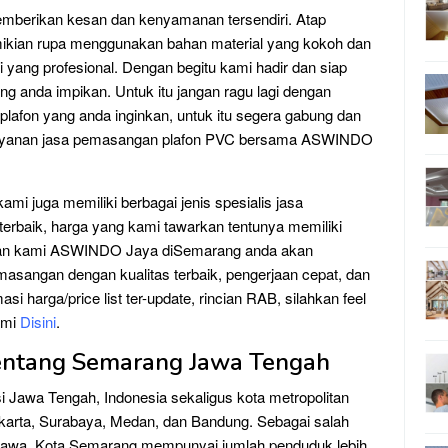
mberikan kesan dan kenyamanan tersendiri. Atap
ikian rupa menggunakan bahan material yang kokoh dan
yang profesional. Dengan begitu kami hadir dan siap
anda impikan. Untuk itu jangan ragu lagi dengan
fon yang anda inginkan, untuk itu segera gabung dan
layanan jasa pemasangan plafon PVC bersama ASWINDO
i juga memiliki berbagai jenis spesialis jasa
erbaik, harga yang kami tawarkan tentunya memiliki
ngan kami ASWINDO Jaya diSemarang anda akan
masangan dengan kualitas terbaik, pengerjaan cepat, dan
 harga/price list ter-update, rincian RAB, silahkan feel
ami
Disini
.
Tentang Semarang Jawa Tengah
i Jawa Tengah, Indonesia sekaligus kota metropolitan
Jakarta, Surabaya, Medan, dan Bandung. Sebagai salah
 Jawa, Kota Semarang mempunyai jumlah penduduk lebih