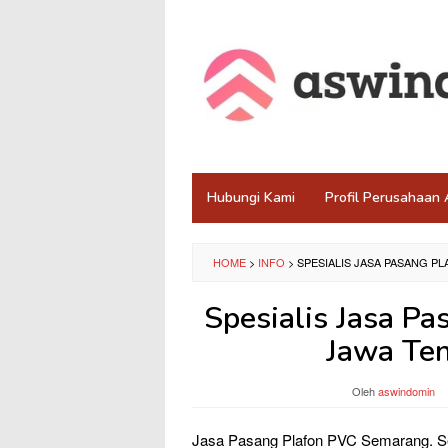
Loncat
ke
konten
Hubungi Kami
Profil Perusahaa
HOME
>
INFO
>
SPESIALIS JASA PASANG 
Spesialis Jasa P
Jawa Te
Oleh
aswindomin
Jasa Pasang Plafon PVC Semarang. S