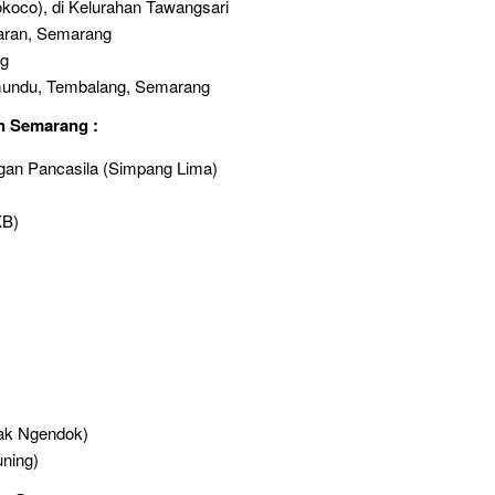
oco), di Kelurahan Tawangsari
garan, Semarang
ng
mundu, Tembalang, Semarang
n Semarang :
gan Pancasila (Simpang Lima)
KB)
ak Ngendok)
uning)