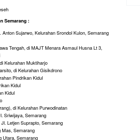
eseh
en Semarang :
. Anton Sujarwo, Kelurahan Srondol Kulon, Semarang
wa Tengah, di MAJT Menara Asmaul Husna Lt 3,
i
 Kelurahan Muktiharjo
ito, di Kelurahan Gisikdrono
ahan Pindrikan Kidul
ikan Kidul
n Kidul
jo
rang), di Kelurahan Purwodinatan
l. Sriwijaya, Semarang
 Jl. Letjen Suprapto, Semarang
g Mas, Semarang
g Utara, Semarang