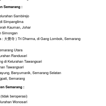
en Semarang :
elurahan Sambirejo
di Simpanglima
erah Kauman, Johar
ah Simongan
hoa : 大覺寺 ) Tri Dharma, di Gang Lombok, Semarang
Semarang Utara
lurahan Randusari
ang di Kelurahan Tawangsari
ahan Tawangsari
ayung, Banyumanik, Semarang Selatan
ngpati, Semarang
ten Semarang :
(tidak beroperasi)
lurahan Wonosari