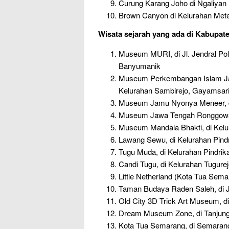
Curung Karang Joho di Ngaliyan
Brown Canyon di Kelurahan Met
Wisata sejarah
yang ada di Kabupat
Museum MURI, di Jl. Jendral Pol
Banyumanik
Museum Perkembangan Islam Ja
Kelurahan Sambirejo, Gayamsar
Museum Jamu Nyonya Meneer, di
Museum Jawa Tengah Ronggowars
Museum Mandala Bhakti, di Kelur
Lawang Sewu, di Kelurahan Pindr
Tugu Muda, di Kelurahan Pindrika
Candi Tugu, di Kelurahan Tugure
Little Netherland (Kota Tua Sema
Taman Budaya Raden Saleh, di J
Old City 3D Trick Art Museum, di
Dream Museum Zone, di Tanjun
Kota Tua Semarang, di Semaran