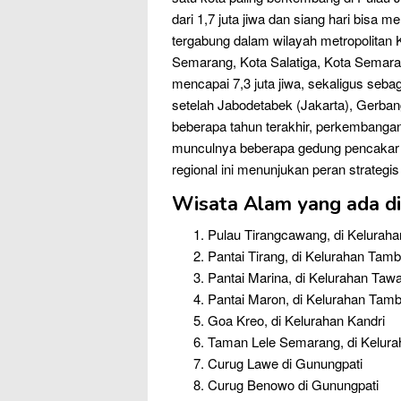
dari 1,7 juta jiwa dan siang hari bisa 
tergabung dalam wilayah metropolitan
Semarang, Kota Salatiga, Kota Semar
mencapai 7,3 juta jiwa, sekaligus seba
setelah Jabodetabek (Jakarta), Gerba
beberapa tahun terakhir, perkembangan
munculnya beberapa gedung pencakar l
regional ini menunjukan peran strateg
Wisata Alam yang ada d
Pulau Tirangcawang, di Kelurah
Pantai Tirang, di Kelurahan Tam
Pantai Marina, di Kelurahan Taw
Pantai Maron, di Kelurahan Tam
Goa Kreo, di Kelurahan Kandri
Taman Lele Semarang, di Kelura
Curug Lawe di Gunungpati
Curug Benowo di Gunungpati