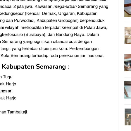
mencapai 2 juta jiwa. Kawasan
mega-urban
Semarang yang
 Kedungsepur (Kendal, Demak, Ungaran, Kabupaten
ang dan Purwodadi, Kabupaten Grobogan) berpenduduk
gai wilayah metropolitan terpadat keempat di Pulau Jawa,
ngkertosusilo (Surabaya), dan Bandung Raya. Dalam
 Semarang yang signifikan ditandai pula dengan
angit yang tersebar di penjuru kota. Perkembangan
is Kota Semarang terhadap roda perekonomian nasional.
i Kabupaten Semarang :
an Tugu
bak Harjo
angsari
bak Harjo
han Tambakaji