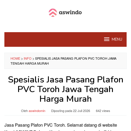
Loncat
ke
konten
MENU
HOME
>
INFO
>
SPESIALIS JASA PASANG PLAFON PVC TOROH JAWA
TENGAH HARGA MURAH
Spesialis Jasa Pasang Plafon
PVC Toroh Jawa Tengah
Harga Murah
Oleh
aswindomin
Diposting pada
22 Juli 2026
642 views
Jasa Pasang Plafon PVC Toroh. Selamat datang di website